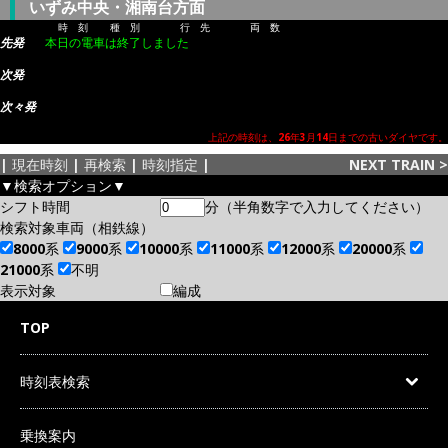
いずみ中央・湘南台方面
時 刻
種 別
行 先
両 数
先発
本日の電車は終了しました
次発
次々発
上記の時刻は、26年3月14日までの古いダイヤです。
|
現在時刻
|
再検索
|
時刻指定
|
NEXT TRAIN
>
▼検索オプション▼
シフト時間
分（半角数字で入力してください）
検索対象車両（相鉄線）
8000系
9000系
10000系
11000系
12000系
20000系
21000系
不明
表示対象
編成
TOP
時刻表検索
乗換案内