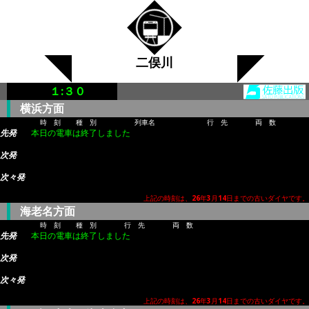
二俣川
１:３０
横浜方面
時 刻
種 別
列車名
行 先
両 数
先発
本日の電車は終了しました
次発
次々発
上記の時刻は、26年3月14日までの古いダイヤです。
海老名方面
時 刻
種 別
行 先
両 数
先発
本日の電車は終了しました
次発
次々発
上記の時刻は、26年3月14日までの古いダイヤです。