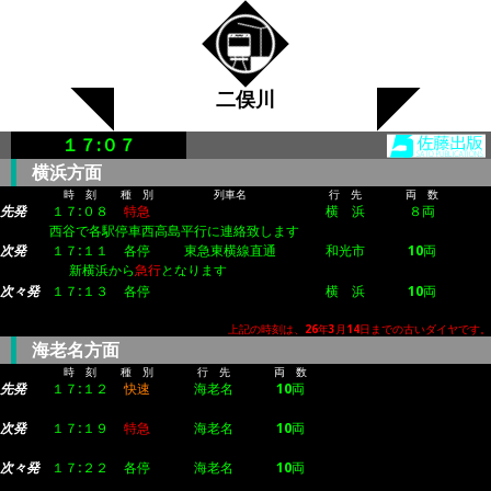
二俣川
１７:０７
横浜方面
時 刻
種 別
列車名
行 先
両 数
先発
１７:０８
特急
横 浜
８両
西谷で各駅停車西高島平行に連絡致します
次発
１７:１１
各停
東急東横線直通
和光市
10両
新横浜から
急行
となります
次々発
１７:１３
各停
横 浜
10両
上記の時刻は、26年3月14日までの古いダイヤです。
海老名方面
時 刻
種 別
行 先
両 数
先発
１７:１２
快速
海老名
10両
次発
１７:１９
特急
海老名
10両
次々発
１７:２２
各停
海老名
10両