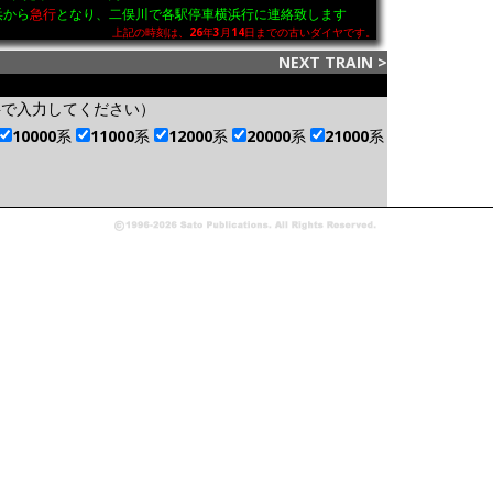
から
急行
となり、二俣川で各駅停車横浜行に連絡致します
上記の時刻は、26年3月14日までの古いダイヤです。
NEXT TRAIN
>
字で入力してください）
10000系
11000系
12000系
20000系
21000系