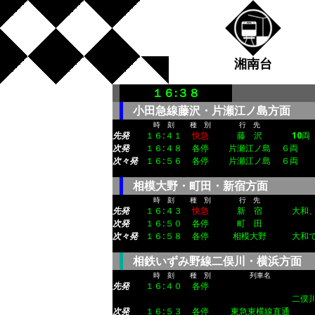
湘南台
１６:３８
小田急線藤沢・片瀬江ノ島方面
時 刻
種 別
行 先
先発
１６:４１
快急
藤 沢
10両 
次発
１６:４８
各停
片瀬江ノ島
６両
次々発
１６:５６
各停
片瀬江ノ島
６両
相模大野・町田・新宿方面
時 刻
種 別
行 先
先発
１６:４３
快急
新 宿
大和、
次発
１６:５０
各停
町 田
次々発
１６:５８
各停
相模大野
大和で
相鉄いずみ野線二俣川・横浜方面
時 刻
種 別
列車名
先発
１６:４０
各停
二俣川
次発
１６:５３
各停
東急東横線直通