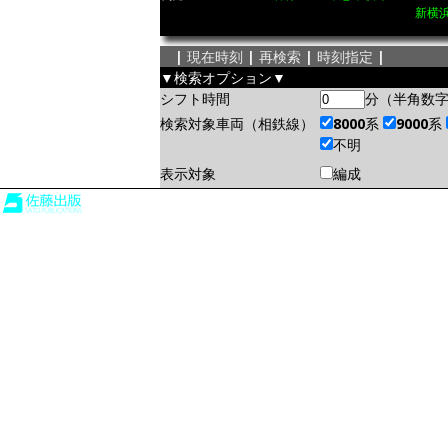
新横浜
|
現在時刻
|
再検索
|
時刻指定
|
▼検索オプション▼
シフト時間
分（半角数
検索対象車両（相鉄線）
8000系
9000系
不明
表示対象
編成