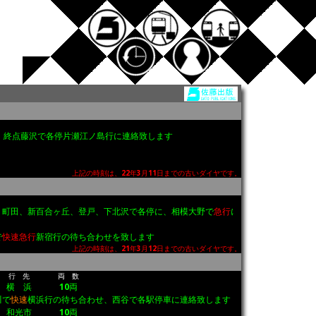
終点藤沢で各停片瀬江ノ島行に連絡致します
上記の時刻は、22年3月11日までの古いダイヤです。
町田、新百合ヶ丘、登戸、下北沢で各停に、相模大野で
急行
に連絡致します
快速急行
新宿行の待ち合わせを致します
上記の時刻は、21年3月12日までの古いダイヤです。
行 先
両 数
横 浜
10両
で
快速
横浜行の待ち合わせ、西谷で各駅停車に連絡致します
和光市
10両