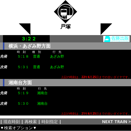
戸塚
３:２２
横浜・あざみ野方面
時 刻
種 別
行 先
先発
５:１８
普通
あざみ野
次発
５:３１
普通
あざみ野
上記の時刻は、22年6月25日までの古いダイヤです。
湘南台方面
時 刻
行 先
先発
５:１９
湘南台
次発
５:３０
湘南台
上記の時刻は、21年6月25日までの古いダイヤです。
|
現在時刻
|
再検索
|
時刻指定
|
NEXT TRAIN
>
▼検索オプション▼