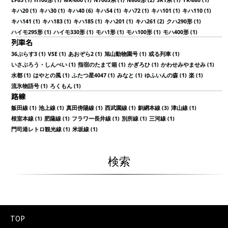
EF63 (1)
H100形 (1)
MR-600 (1)
N700S系 (1)
N800形 (2)
SR1系 (1)
YR-880 (1)
キハ20 (1)
キハ30 (1)
キハ40 (6)
キハ54 (1)
キハ72 (1)
キハ101 (1)
キハ110 (1)
キハ141 (1)
キハ183 (1)
キハ185 (1)
キハ201 (1)
キハ261 (2)
クハ290形 (1)
ハイモ295形 (1)
ハイモ330形 (1)
モハ1形 (1)
モハ100形 (1)
モハ400形 (1)
列車名
36ぷらす3 (1)
VSE (1)
あおぞら2 (1)
旭山動物園号 (1)
或る列車 (1)
いさぶろう・しんぺい (1)
指宿のたまて箱 (1)
かぎろひ (1)
かわせみやませみ (1)
水都 (1)
はやとの風 (1)
ふたつ星4047 (1)
みなと (1)
ゆふいんの森 (1)
楽 (1)
流氷物語号 (1)
ろくもん (1)
路線
飯田線 (1)
池上線 (1)
真田傍陽線 (1)
西武園線 (1)
釧網本線 (3)
津山線 (1)
根室本線 (1)
肥薩線 (1)
フラワー長井線 (1)
別所線 (1)
三河線 (1)
門司港レトロ観光線 (1)
米坂線 (1)
検索
TOP