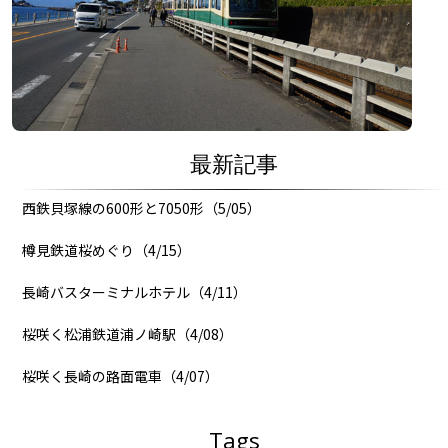
最新記事
西鉄貝塚線の600形と7050形（5/05）
樽見鉄道桜めぐり（4/15）
長崎バスターミナルホテル（4/11）
桜咲く松浦鉄道浦ノ崎駅（4/08）
桜咲く長崎の路面電車（4/07）
Tags