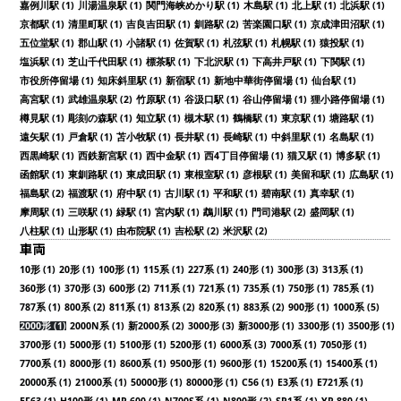
嘉例川駅 (1)
川湯温泉駅 (1)
関門海峡めかり駅 (1)
木島駅 (1)
北上駅 (1)
北浜駅 (1)
京都駅 (1)
清里町駅 (1)
吉良吉田駅 (1)
釧路駅 (2)
苦楽園口駅 (1)
京成津田沼駅 (1)
五位堂駅 (1)
郡山駅 (1)
小諸駅 (1)
佐賀駅 (1)
札弦駅 (1)
札幌駅 (1)
猿投駅 (1)
塩浜駅 (1)
芝山千代田駅 (1)
標茶駅 (1)
下北沢駅 (1)
下高井戸駅 (1)
下関駅 (1)
市役所停留場 (1)
知床斜里駅 (1)
新宿駅 (1)
新地中華街停留場 (1)
仙台駅 (1)
高宮駅 (1)
武雄温泉駅 (2)
竹原駅 (1)
谷汲口駅 (1)
谷山停留場 (1)
狸小路停留場 (1)
樽見駅 (1)
彫刻の森駅 (1)
知立駅 (1)
槻木駅 (1)
鶴橋駅 (1)
東京駅 (1)
塘路駅 (1)
遠矢駅 (1)
戸倉駅 (1)
苫小牧駅 (1)
長井駅 (1)
長崎駅 (1)
中斜里駅 (1)
名島駅 (1)
西黒崎駅 (1)
西鉄新宮駅 (1)
西中金駅 (1)
西4丁目停留場 (1)
猫又駅 (1)
博多駅 (1)
函館駅 (1)
東釧路駅 (1)
東成田駅 (1)
東根室駅 (1)
彦根駅 (1)
美留和駅 (1)
広島駅 (1)
福島駅 (2)
福渡駅 (1)
府中駅 (1)
古川駅 (1)
平和駅 (1)
碧南駅 (1)
真幸駅 (1)
摩周駅 (1)
三咲駅 (1)
緑駅 (1)
宮内駅 (1)
鵡川駅 (1)
門司港駅 (2)
盛岡駅 (1)
八柱駅 (1)
山形駅 (1)
由布院駅 (1)
吉松駅 (2)
米沢駅 (2)
車両
10形 (1)
20形 (1)
100形 (1)
115系 (1)
227系 (1)
240形 (1)
300形 (3)
313系 (1)
360形 (1)
370形 (3)
600形 (2)
711系 (1)
721系 (1)
735系 (1)
750形 (1)
785系 (1)
787系 (1)
800系 (2)
811系 (1)
813系 (2)
820系 (1)
883系 (2)
900形 (1)
1000系 (5)
2000形 (1)
2000N系 (1)
新2000系 (2)
3000形 (3)
新3000形 (1)
3300形 (1)
3500形 (1)
3700形 (1)
5000形 (1)
5100形 (1)
5200形 (1)
6000系 (3)
7000系 (1)
7050形 (1)
7700系 (1)
8000形 (1)
8600系 (1)
9500形 (1)
9600形 (1)
15200系 (1)
15400系 (1)
20000系 (1)
21000系 (1)
50000形 (1)
80000形 (1)
C56 (1)
E3系 (1)
E721系 (1)