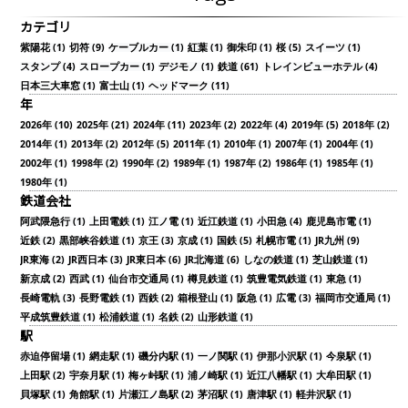
カテゴリ
紫陽花 (1)
切符 (9)
ケーブルカー (1)
紅葉 (1)
御朱印 (1)
桜 (5)
スイーツ (1)
スタンプ (4)
スロープカー (1)
デジモノ (1)
鉄道 (61)
トレインビューホテル (4)
日本三大車窓 (1)
富士山 (1)
ヘッドマーク (11)
年
2026年 (10)
2025年 (21)
2024年 (11)
2023年 (2)
2022年 (4)
2019年 (5)
2018年 (2)
2014年 (1)
2013年 (2)
2012年 (5)
2011年 (1)
2010年 (1)
2007年 (1)
2004年 (1)
2002年 (1)
1998年 (2)
1990年 (2)
1989年 (1)
1987年 (2)
1986年 (1)
1985年 (1)
1980年 (1)
鉄道会社
阿武隈急行 (1)
上田電鉄 (1)
江ノ電 (1)
近江鉄道 (1)
小田急 (4)
鹿児島市電 (1)
近鉄 (2)
黒部峡谷鉄道 (1)
京王 (3)
京成 (1)
国鉄 (5)
札幌市電 (1)
JR九州 (9)
JR東海 (2)
JR西日本 (3)
JR東日本 (6)
JR北海道 (6)
しなの鉄道 (1)
芝山鉄道 (1)
新京成 (2)
西武 (1)
仙台市交通局 (1)
樽見鉄道 (1)
筑豊電気鉄道 (1)
東急 (1)
長崎電軌 (3)
長野電鉄 (1)
西鉄 (2)
箱根登山 (1)
阪急 (1)
広電 (3)
福岡市交通局 (1)
平成筑豊鉄道 (1)
松浦鉄道 (1)
名鉄 (2)
山形鉄道 (1)
駅
赤迫停留場 (1)
網走駅 (1)
磯分内駅 (1)
一ノ関駅 (1)
伊那小沢駅 (1)
今泉駅 (1)
上田駅 (2)
宇奈月駅 (1)
梅ヶ峠駅 (1)
浦ノ崎駅 (1)
近江八幡駅 (1)
大牟田駅 (1)
貝塚駅 (1)
角館駅 (1)
片瀬江ノ島駅 (2)
茅沼駅 (1)
唐津駅 (1)
軽井沢駅 (1)