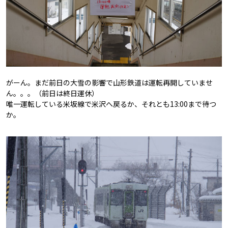
がーん。まだ前日の大雪の影響で山形鉄道は運転再開していませ
ん。。。（前日は終日運休）
唯一運転している米坂線で米沢へ戻るか、それとも13:00まで待つ
か。