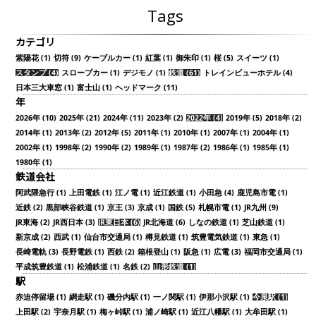
Tags
カテゴリ
紫陽花 (1)
切符 (9)
ケーブルカー (1)
紅葉 (1)
御朱印 (1)
桜 (5)
スイーツ (1)
スタンプ (4)
スロープカー (1)
デジモノ (1)
鉄道 (61)
トレインビューホテル (4)
日本三大車窓 (1)
富士山 (1)
ヘッドマーク (11)
年
2026年 (10)
2025年 (21)
2024年 (11)
2023年 (2)
2022年 (4)
2019年 (5)
2018年 (2)
2014年 (1)
2013年 (2)
2012年 (5)
2011年 (1)
2010年 (1)
2007年 (1)
2004年 (1)
2002年 (1)
1998年 (2)
1990年 (2)
1989年 (1)
1987年 (2)
1986年 (1)
1985年 (1)
1980年 (1)
鉄道会社
阿武隈急行 (1)
上田電鉄 (1)
江ノ電 (1)
近江鉄道 (1)
小田急 (4)
鹿児島市電 (1)
近鉄 (2)
黒部峡谷鉄道 (1)
京王 (3)
京成 (1)
国鉄 (5)
札幌市電 (1)
JR九州 (9)
JR東海 (2)
JR西日本 (3)
JR東日本 (6)
JR北海道 (6)
しなの鉄道 (1)
芝山鉄道 (1)
新京成 (2)
西武 (1)
仙台市交通局 (1)
樽見鉄道 (1)
筑豊電気鉄道 (1)
東急 (1)
長崎電軌 (3)
長野電鉄 (1)
西鉄 (2)
箱根登山 (1)
阪急 (1)
広電 (3)
福岡市交通局 (1)
平成筑豊鉄道 (1)
松浦鉄道 (1)
名鉄 (2)
山形鉄道 (1)
駅
赤迫停留場 (1)
網走駅 (1)
磯分内駅 (1)
一ノ関駅 (1)
伊那小沢駅 (1)
今泉駅 (1)
上田駅 (2)
宇奈月駅 (1)
梅ヶ峠駅 (1)
浦ノ崎駅 (1)
近江八幡駅 (1)
大牟田駅 (1)