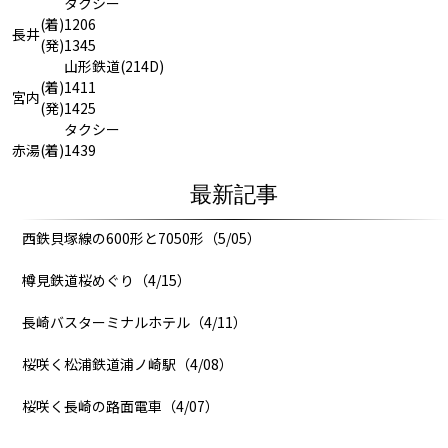
タクシー
(着)
1206
長井
(発)
1345
山形鉄道(214D)
(着)
1411
宮内
(発)
1425
タクシー
赤湯
(着)
1439
最新記事
西鉄貝塚線の600形と7050形（5/05）
樽見鉄道桜めぐり（4/15）
長崎バスターミナルホテル（4/11）
桜咲く松浦鉄道浦ノ崎駅（4/08）
桜咲く長崎の路面電車（4/07）