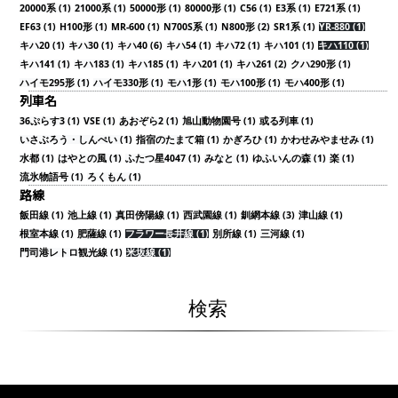
20000系 (1)
21000系 (1)
50000形 (1)
80000形 (1)
C56 (1)
E3系 (1)
E721系 (1)
EF63 (1)
H100形 (1)
MR-600 (1)
N700S系 (1)
N800形 (2)
SR1系 (1)
YR-880 (1)
キハ20 (1)
キハ30 (1)
キハ40 (6)
キハ54 (1)
キハ72 (1)
キハ101 (1)
キハ110 (1)
キハ141 (1)
キハ183 (1)
キハ185 (1)
キハ201 (1)
キハ261 (2)
クハ290形 (1)
ハイモ295形 (1)
ハイモ330形 (1)
モハ1形 (1)
モハ100形 (1)
モハ400形 (1)
列車名
36ぷらす3 (1)
VSE (1)
あおぞら2 (1)
旭山動物園号 (1)
或る列車 (1)
いさぶろう・しんぺい (1)
指宿のたまて箱 (1)
かぎろひ (1)
かわせみやませみ (1)
水都 (1)
はやとの風 (1)
ふたつ星4047 (1)
みなと (1)
ゆふいんの森 (1)
楽 (1)
流氷物語号 (1)
ろくもん (1)
路線
飯田線 (1)
池上線 (1)
真田傍陽線 (1)
西武園線 (1)
釧網本線 (3)
津山線 (1)
根室本線 (1)
肥薩線 (1)
フラワー長井線 (1)
別所線 (1)
三河線 (1)
門司港レトロ観光線 (1)
米坂線 (1)
検索