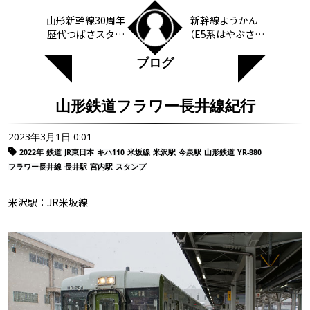
山形新幹線30周年
新幹線ようかん
歴代つばさスタン
（E5系はやぶさ・
プラリー第二弾
E3系つばさ・E6系
ブログ
こまち）
山形鉄道フラワー長井線紀行
2023年3月1日 0:01
2022年
鉄道
JR東日本
キハ110
米坂線
米沢駅
今泉駅
山形鉄道
YR-880
フラワー長井線
長井駅
宮内駅
スタンプ
米沢駅：JR米坂線